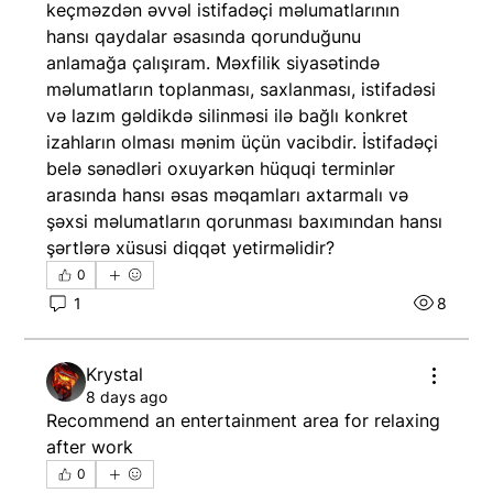
keçməzdən əvvəl istifadəçi məlumatlarının 
hansı qaydalar əsasında qorunduğunu 
anlamağa çalışıram. Məxfilik siyasətində 
məlumatların toplanması, saxlanması, istifadəsi 
və lazım gəldikdə silinməsi ilə bağlı konkret 
izahların olması mənim üçün vacibdir. İstifadəçi 
belə sənədləri oxuyarkən hüquqi terminlər 
arasında hansı əsas məqamları axtarmalı və 
şəxsi məlumatların qorunması baxımından hansı 
şərtlərə xüsusi diqqət yetirməlidir?
0
1
8
Krystal
8 days ago
Recommend an entertainment area for relaxing 
after work
0