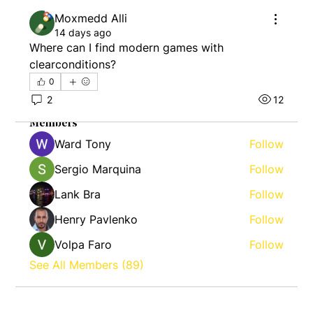
Moxmedd Alli
14 days ago
About
Where can I find modern games with 
Welcome to the group! You can connect with
other members, ge
...
clearconditions?
Read more
0
2
12
Members
Ward Tony
Follow
Sergio Marquina
Follow
Lank Bra
Follow
Henry Pavlenko
Follow
Volpa Faro
Follow
See All Members (89)