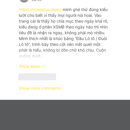
https://xosoplus.mobi/
 mình ghé thử đúng kiểu 
lướt cho biết vì thấy mọi người nói hoài. Vào 
trang cái là thấy họ chia mục theo ngày khá rõ, 
kiểu đang ở phần XSMB theo ngày nào thì nhìn 
tiêu đề là nhận ra ngay, không phải mò nhiều. 
Mình thích nhất là khúc bảng “Đầu Lô tô / Đuôi 
Lô tô”, trình bày theo cột nên mắt quét một 
phát là hiểu, không bị dồn chữ khó chịu. Cuộn 
xuống dưới…
Show More
Like
Reply
Show more comments