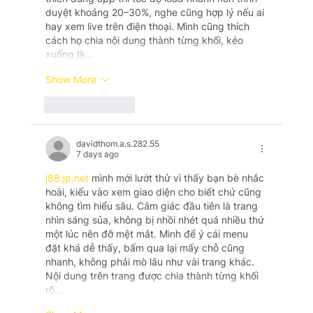
duyệt khoảng 20–30%, nghe cũng hợp lý nếu ai 
hay xem live trên điện thoại. Mình cũng thích 
cách họ chia nội dung thành từng khối, kéo 
xuống là…
Show More
Like
Reply
davidthom.a.s.282.55
7 days ago
j88.jp.net
 mình mới lướt thử vì thấy bạn bè nhắc 
hoài, kiểu vào xem giao diện cho biết chứ cũng 
không tìm hiểu sâu. Cảm giác đầu tiên là trang 
nhìn sáng sủa, không bị nhồi nhét quá nhiều thứ 
một lúc nên đỡ mệt mắt. Mình để ý cái menu 
đặt khá dễ thấy, bấm qua lại mấy chỗ cũng 
nhanh, không phải mò lâu như vài trang khác. 
Nội dung trên trang được chia thành từng khối 
rõ…