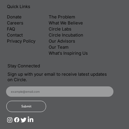
Quick Links
Donate
The Problem
Careers
What We Believe
FAQ
Circle Labs
Contact
Circle Incubation
Privacy Policy
Our Advisors
Our Team
What's Inspiring Us
Stay Connected
Sign up with your email to receive latest updates
on Circle.
Submit