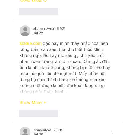
Show More
Like
Reply
elsiebre.we.r1.6.921
Jul 22
sc88e.com
 dạo này mình thấy nhắc hoài nên 
cũng bấm vào xem thử cho biết thôi. Mình 
không ngồi lâu hay mò sâu gì, chủ yếu lướt 
nhanh xem trang làm UI ra sao. Cảm giác đầu 
tiên là nhìn khá thoáng, không bị nhồi chữ hay 
màu mè quá nên đỡ mệt mắt. Mấy phần nội 
dung họ chia thành từng khối riêng nên kéo 
xuống một đoạn là hiểu đại khái đang có gì, 
không phải đoán. Mình…
Show More
Like
Reply
jennysilva3.2.3.12
Jul 20