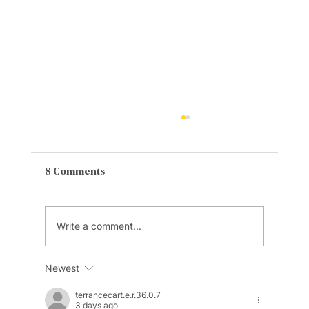
8 Comments
The Green School(s)
Write a comment...
Newest
terrancecart.e.r.36.0.7
3 days ago