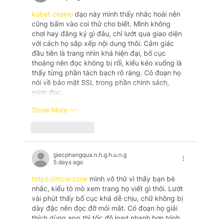
kubet casino
 dạo này mình thấy nhắc hoài nên 
cũng bấm vào coi thử cho biết. Mình không 
chơi hay đăng ký gì đâu, chỉ lướt qua giao diện 
với cách họ sắp xếp nội dung thôi. Cảm giác 
đầu tiên là trang nhìn khá hiện đại, bố cục 
thoáng nên đọc không bị rối, kiểu kéo xuống là 
thấy từng phần tách bạch rõ ràng. Có đoạn họ 
nói về bảo mật SSL trong phần chính sách, 
mình đọc…
Show More
Like
Reply
giecphangqua.n.h.g.h.u.n.g
5 days ago
https://mcw.zone
 mình vô thử vì thấy bạn bè 
nhắc, kiểu tò mò xem trang họ viết gì thôi. Lướt 
vài phút thấy bố cục khá dễ chịu, chữ không bị 
dày đặc nên đọc đỡ mỏi mắt. Có đoạn họ giải 
thích dùng app thì tốc độ load nhanh hơn trình 